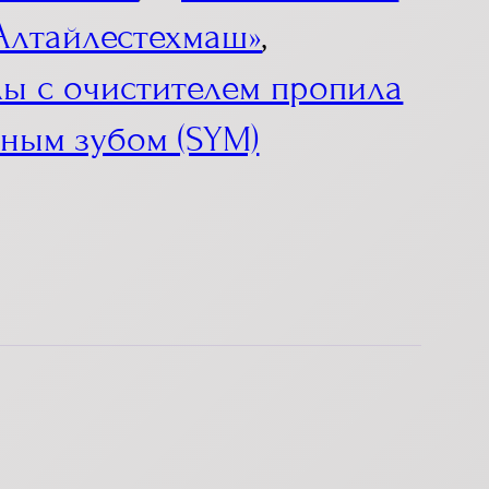
«Алтайлестехмаш»
,
ы с очистителем пропила
ным зубом (SYM)