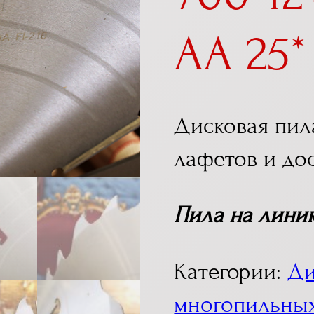
AA 25*
Дисковая пила
лафетов и дос
Пила на лини
Категории:
Ди
многопильных