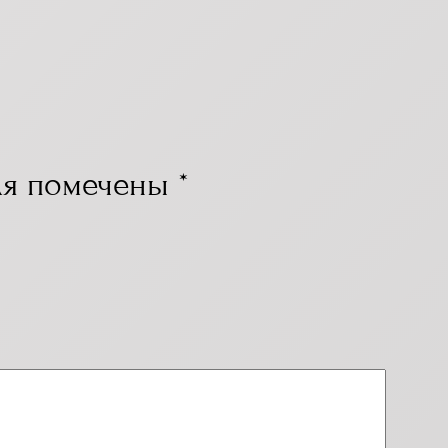
ля помечены
*