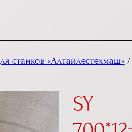
ля станков «Алтайлестехмаш»
/
SY
700*12